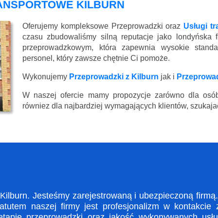
RANSPORTOWE KILBURN
Oferujemy kompleksowe Przeprowadzki oraz
Usługi t
czasu zbudowaliśmy silną reputacje jako londyńska 
przeprowadzkowym, która zapewnia wysokie standard
personel, który zawsze chętnie Ci pomoże.
Wykonujemy
Przeprowadzki z Kilburn
jak i
Przeprowad
W naszej ofercie mamy propozycje zarówno dla osób
równiez dla najbardziej wymagających klientów, szukajac
lburn. Jesteśmy zarejestrowaną i ubezpieczoną firmą. 
utem naszej firmy jest profesjonalizm w kontakcie 
apie przeprowadzki oraz jakość wykonywanych usług