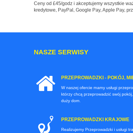
Ceny
od £45/godz
i akceptujemy wszystkie waż
kredytowe, PayPal, Google Pay, Apple Pay, pr
NASZE SERWISY
PRZEPROWADZKI - POKÓJ, MI
W naszej ofercie mamy usługi przepr
którzy chcą przeprowadzić swój pokój,
duży dom.
PRZEPROWADZKI KRAJOWE
Realizujemy Przeprowadzki i usługi t