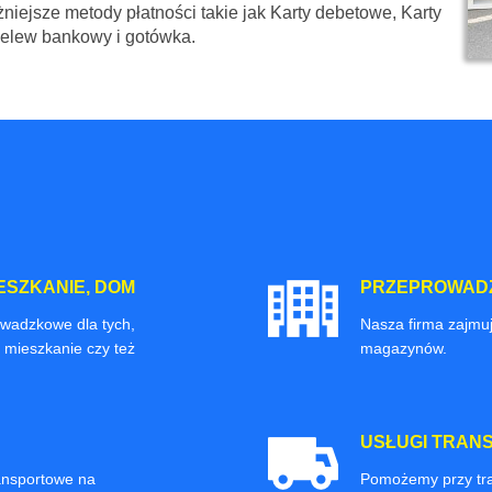
niejsze metody płatności takie jak Karty debetowe, Karty
zelew bankowy i gotówka.
ESZKANIE, DOM
PRZEPROWADZ
owadzkowe dla tych,
Nasza firma zajmuj
 mieszkanie czy też
magazynów.
USŁUGI TRAN
ransportowe na
Pomożemy przy tra