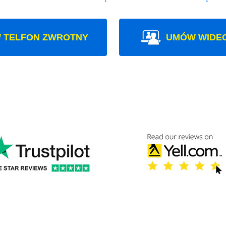
 TELFON ZWROTNY
UMÓW WIDE