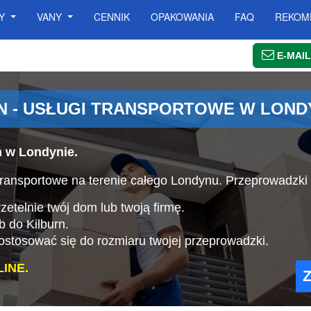
SY
VANY
CENNIK
OPAKOWANIA
FAQ
REKOM
E-MAIL
N - USŁUGI TRANSPORTOWE W LOND
n w Londynie.
ansportowe na terenie całego Londynu. Przeprowadzki 
etelnie twój dom lub twoją firmę.
b do Kilburn.
stosować się do rozmiaru twojej przeprowadzki.
INE.