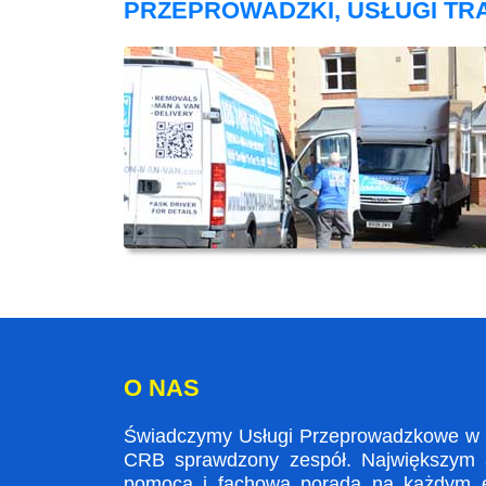
PRZEPROWADZKI, USŁUGI T
O NAS
Świadczymy Usługi Przeprowadzkowe w Ki
CRB sprawdzony zespół. Największym at
pomocą i fachowa poradą na każdym et