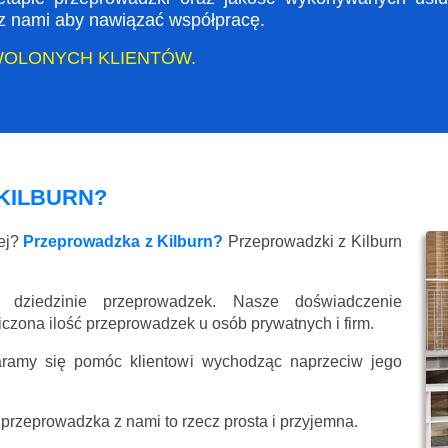
ę z nami aby nawiązać współpracę.
WOLONYCH KLIENTÓW.
KILBURN?
ej?
Przeprowadzka z Kilburn?
Przeprowadzki z Kilburn
 dziedzinie przeprowadzek. Nasze doświadczenie
liczona ilość przeprowadzek u osób prywatnych i firm.
aramy się pomóc klientowi wychodząc naprzeciw jego
przeprowadzka z nami to rzecz prosta i przyjemna.