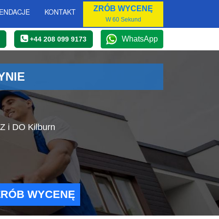
ZRÓB WYCENĘ
ENDACJE
KONTAKT
W 60 Sekund
WhatsApp
+44 208 099 9173
YNIE
Z i DO Kilburn
ZRÓB WYCENĘ