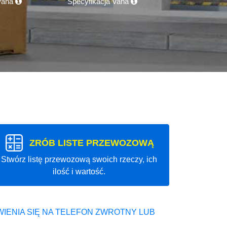
 Vana
Specyfikacja Vana
ZRÓB LISTE PRZEWOZOWĄ
Stwórz listę przewozową swoich rzeczy, ich
ilość i wartość.
IENIA SIĘ NA TELEFON ZWROTNY LUB