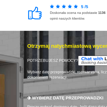
5
/
5
Doskonała ocena na podstawie
1136
opinii naszych klientów.
Otrzymaj natychmiastową wycen
POTRZEBUJESZ POMOCY?
Wybierz datę przeprowadzki, rozmiar vana, lic
dokonaniem rezerwacji.
WYBIERZ DATĘ PRZEPROWADZKI
Proszę wybrać dostępna datę. Jeśli dana data 