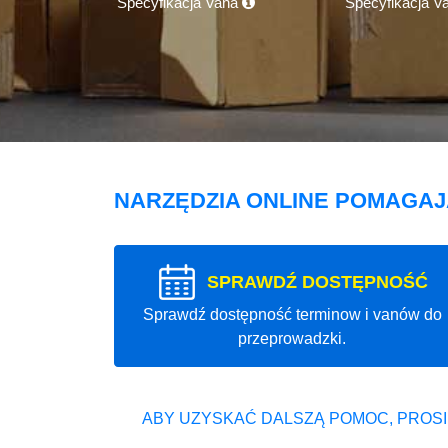
Specyfikacja Vana
Specyfikacja V
NARZĘDZIA ONLINE POMAGA
SPRAWDŹ DOSTĘPNOŚĆ
Sprawdź dostępność terminow i vanów do
przeprowadzki.
ABY UZYSKAĆ DALSZĄ POMOC, PROSI