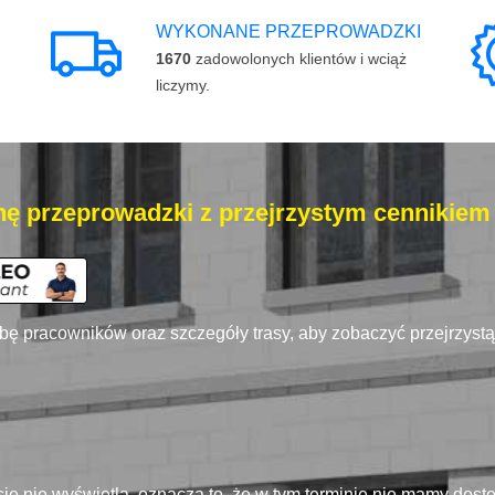
WYKONANE PRZEPROWADZKI
1670
zadowolonych klientów i wciąż
liczymy.
ę przeprowadzki z przejrzystym cennikiem
zbę pracowników oraz szczegóły trasy, aby zobaczyć przejrzyst
się nie wyświetla, oznacza to, że w tym terminie nie mamy dos