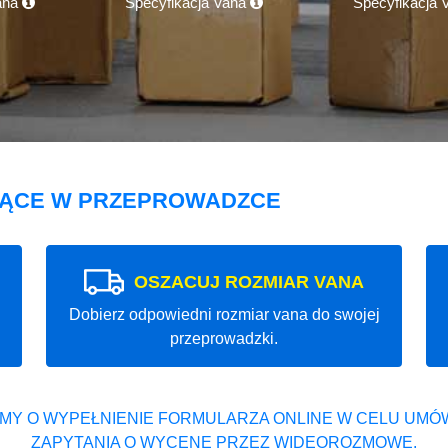
ana
Specyfikacja Vana
Specyfikacja
JĄCE W PRZEPROWADZCE
OSZACUJ ROZMIAR VANA
Dobierz odpowiedni rozmiar vana do swojej
przeprowadzki.
MY O WYPEŁNIENIE FORMULARZA ONLINE W CELU UMÓW
ZAPYTANIA O WYCENĘ PRZEZ WIDEOROZMOWĘ.