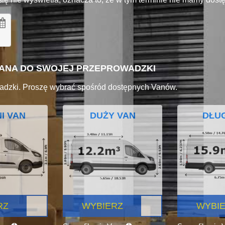
VANA DO SWOJEJ PRZEPROWADZKI
adzki. Proszę wybrać spośród dostępnych Vanów.
I VAN
DUŻY VAN
DŁUG
RZ
WYBIERZ
WYBI