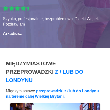
Szybko, profesjonalnie, bezproblemowo. Dzieki Wojtek.
Pozdrawiam
Arkadiusz
MIĘDZYMIASTOWE
PRZEPROWADZKI
Z / LUB DO
LONDYNU
Międzymiastowe
przeprowadzki z / lub do Londynu
na terenie całej Wielkiej Brytani.