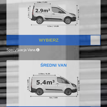
WYBIERZ
Specyfikacja Vana
ŚREDNI VAN