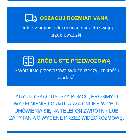
OSZACUJ ROZMIAR VANA
Dobierz odpowiedni rozmiar vana do swojej
przeprowadzki.
ZRÓB LISTE PRZEWOZOWĄ
Stwórz listę przewozową swoich rzeczy, ich ilość i
wartość.
ABY UZYSKAĆ DALSZĄ POMOC, PROSIMY O
WYPEŁNIENIE FORMULARZA ONLINE W CELU
UMÓWIENIA SIĘ NA TELEFON ZWROTNY LUB
ZAPYTANIA O WYCENĘ PRZEZ WIDEOROZMOWĘ.