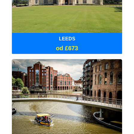
LEEDS
od £673