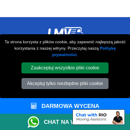
Ta strona korzysta z plików cookie, aby zapewnić najlepszą jakość
Przeprowadzki Londyn
korzystania z naszej witryny. Przeczytaj naszą
Politykę
prywatności
.
673 Seven Sisters Road
,
N15 5LA
London
UK
Zaakceptuj wszystkie pliki cookie
Napisz do nas
+44 208 099 9173
Akceptuj tylko niezbędne pliki cookie
DARMOWA WYCENA
STREFA KLIENTA
CHAT NA WHATSAPP
Kontakt