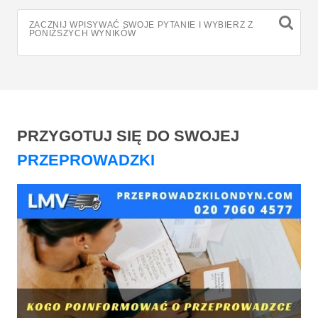
ZACZNIJ WPISYWAĆ SWOJE PYTANIE I WYBIERZ Z
PONIŻSZYCH WYNIKÓW
PRZYGOTUJ SIĘ DO SWOJEJ
PRZEPROWADZKI