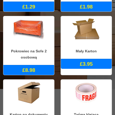
£1.29
£1.98
Pokrowiec na Sofe 2
Mały Karton
osobową
£3.95
£8.98
Karton na dokumenty
Taśma klejąca