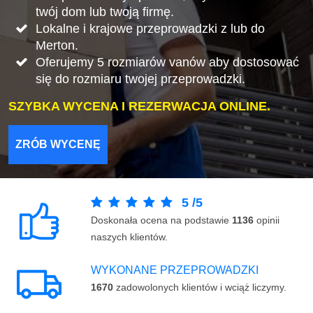
twój dom lub twoją firmę.
Lokalne i krajowe przeprowadzki z lub do
Merton.
Oferujemy 5 rozmiarów vanów aby dostosować
się do rozmiaru twojej przeprowadzki.
SZYBKA WYCENA I REZERWACJA ONLINE.
ZRÓB WYCENĘ
5
/
5
Doskonała ocena na podstawie
1136
opinii
naszych klientów.
WYKONANE PRZEPROWADZKI
1670
zadowolonych klientów i wciąż liczymy.