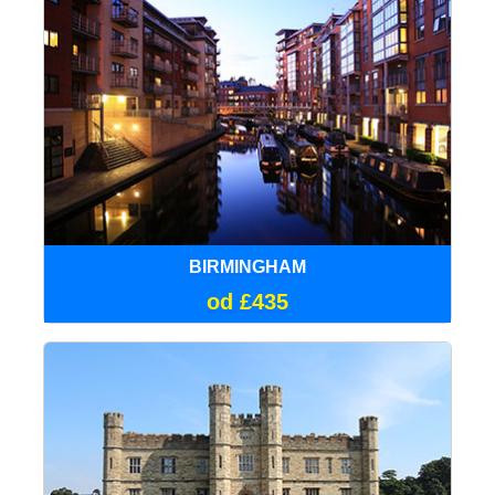
BIRMINGHAM
od £435