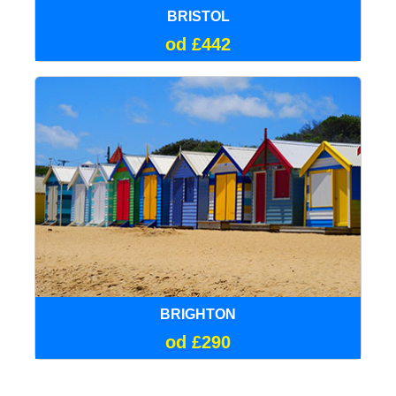
BRISTOL
od £442
BRIGHTON
od £290