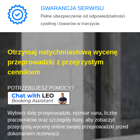
GWARANCJA SERWISU
Pełne ubezpieczenie od odpowiedzialności
cywilnej i towarów w tranzycie.
Otrzymaj natychmiastową wycenę
przeprowadzki z przejrzystym
cennikiem
POTRZEBUJESZ POMOCY?
Wybierz datę przeprowadzki, rozmiar vana, liczbę
pracowników oraz szczegóły trasy, aby zobaczyć
przejrzystą wycenę online swojej przeprowadzki przed
dokonaniem rezerwacji.