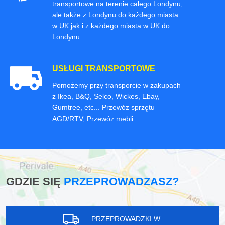
transportowe na terenie całego Londynu,
ale także z Londynu do każdego miasta
w UK jak i z każdego miasta w UK do
Londynu.
USŁUGI TRANSPORTOWE
Pomożemy przy transporcie w zakupach
z Ikea, B&Q, Selco, Wickes, Ebay,
Gumtree, etc... Przewóz sprzętu
AGD/RTV, Przewóz mebli.
GDZIE SIĘ
PRZEPROWADZASZ?
PRZEPROWADZKI W