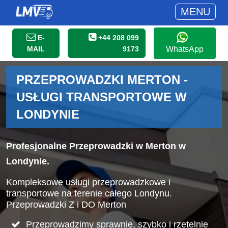
MENU
E-
+44 208 099
MAIL
9173
WhatsApp
PRZEPROWADZKI MERTON -
USŁUGI TRANSPORTOWE W
LONDYNIE
Profesjonalne Przeprowadzki w Merton w
Londynie.
Kompleksowe usługi przeprowadzkowe i
transportowe na terenie całego Londynu.
Przeprowadzki Z i DO Merton
Przeprowadzimy sprawnie, szybko i rzetelnie