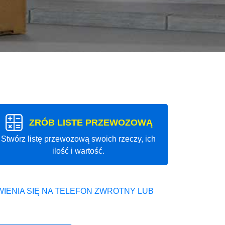
ZRÓB LISTE PRZEWOZOWĄ
Stwórz listę przewozową swoich rzeczy, ich
ilość i wartość.
IENIA SIĘ NA TELEFON ZWROTNY LUB