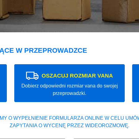
JĄCE W PRZEPROWADZCE
OSZACUJ ROZMIAR VANA
Dobierz odpowiedni rozmiar vana do swojej
przeprowadzki.
MY O WYPEŁNIENIE FORMULARZA ONLINE W CELU UMÓW
ZAPYTANIA O WYCENĘ PRZEZ WIDEOROZMOWĘ.