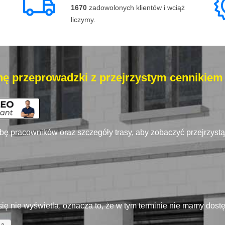
1670
zadowolonych klientów i wciąż
liczymy.
ę przeprowadzki z przejrzystym cennikiem
zbę pracowników oraz szczegóły trasy, aby zobaczyć przejrzyst
się nie wyświetla, oznacza to, że w tym terminie nie mamy dos