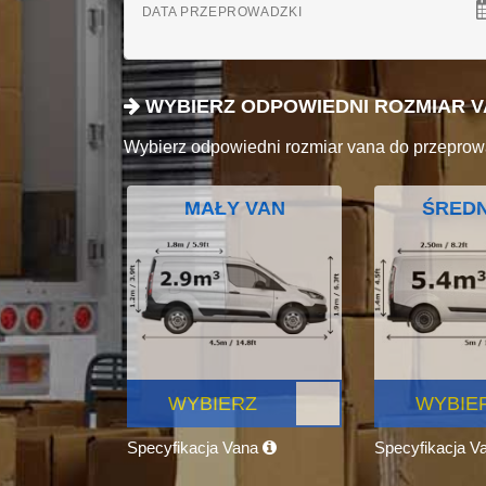
DATA PRZEPROWADZKI
WYBIERZ ODPOWIEDNI ROZMIAR 
Wybierz odpowiedni rozmiar vana do przeprow
MAŁY VAN
ŚREDN
WYBIERZ
WYBIE
Specyfikacja Vana
Specyfikacja V