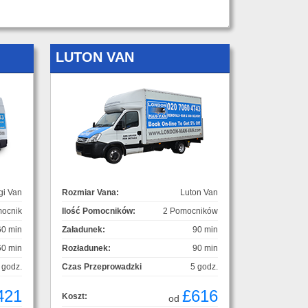
LUTON VAN
gi Van
Rozmiar Vana:
Luton Van
ocnik
Ilość Pomocników:
2 Pomocników
60 min
Załadunek:
90 min
60 min
Rozładunek:
90 min
 godz.
Czas Przeprowadzki
5 godz.
421
£616
Koszt:
od