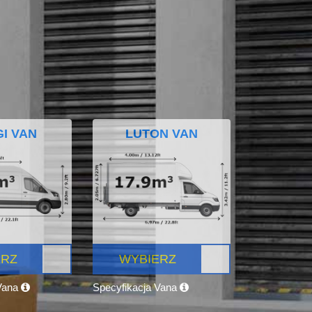
I VAN
LUTON VAN
ERZ
WYBIERZ
 Vana
Specyfikacja Vana