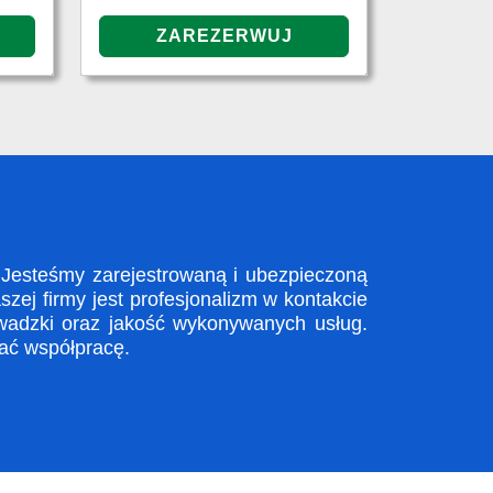
 Jesteśmy zarejestrowaną i ubezpieczoną
ej firmy jest profesjonalizm w kontakcie
wadzki oraz jakość wykonywanych usług.
zać współpracę.