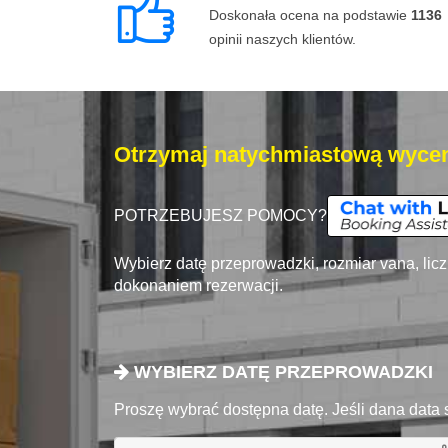
Doskonała ocena na podstawie
1136
opinii naszych klientów.
Otrzymaj natychmiastową wycen
POTRZEBUJESZ POMOCY?
Wybierz datę przeprowadzki, rozmiar vana, lic
dokonaniem rezerwacji.
WYBIERZ DATĘ PRZEPROWADZKI
Proszę wybrać dostępna datę. Jeśli dana data 