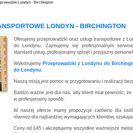
prowadzki Londyn - Birchington
ANSPORTOWE LONDYN - BIRCHINGTON
Oferujemy przeprowadzki oraz usługi transportowe z Lon
do Londynu. Zajmujemy się profesjonalnym serwi
standard usług, profesjonalny sprzęt i przyjazny persone
Wykonujemy
Przeprowadzki z Londynu do Birching
do Londynu
.
Naszą misją jest pomoc w przygotowaniu i realizacji be
Bardzo ważne jest dla nas, aby klient miał pewnośc, że
w profesjonalny sposób.
W naszej ofercie mamy propozycje zarówno dla osób
równiez dla najbardziej wymagających klientów, szukajac
Ceny
od £45
i akceptujemy wszystkie ważniejsze metody