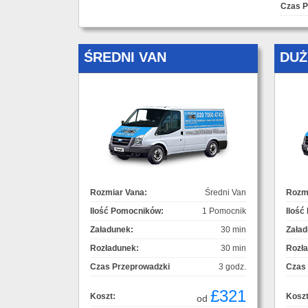
Czas P
ŚREDNI VAN
DUŻ
Rozmiar Vana:
Średni Van
Rozmi
Ilość Pomocników:
1 Pomocnik
Ilość
Załadunek:
30 min
Załad
Rozładunek:
30 min
Rozł
Czas Przeprowadzki
3 godz.
Czas
£321
Koszt:
Koszt
od