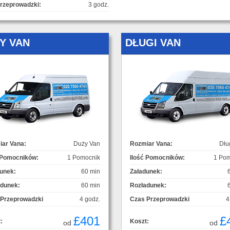
rzeprowadzki:
3 godz.
Y VAN
DŁUGI VAN
ar Vana:
Duży Van
Rozmiar Vana:
Dłu
 Pomocników:
1 Pomocnik
Ilość Pomocników:
1 Pom
unek:
60 min
Załadunek:
adunek:
60 min
Rozładunek:
 Przeprowadzki
4 godz.
Czas Przeprowadzki
4
£401
£
:
Koszt:
od
od