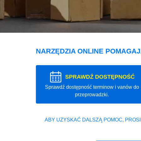
NARZĘDZIA ONLINE POMAGA
SPRAWDŹ DOSTĘPNOŚĆ
Sprawdź dostępność terminow i vanów do
przeprowadzki.
ABY UZYSKAĆ DALSZĄ POMOC, PROSI