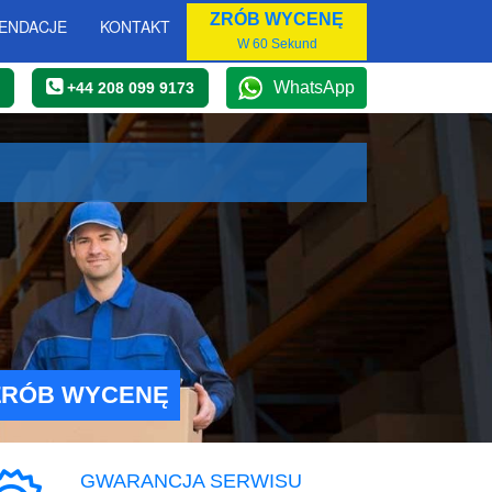
ZRÓB WYCENĘ
ENDACJE
KONTAKT
W 60 Sekund
WhatsApp
+44 208 099 9173
ZRÓB WYCENĘ
GWARANCJA SERWISU