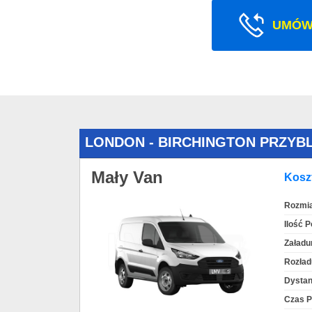
UMÓW
LONDON - BIRCHINGTON PRZYB
Mały Van
Koszt
Rozmia
Ilość 
Załadu
Rozład
Dystan
Czas P