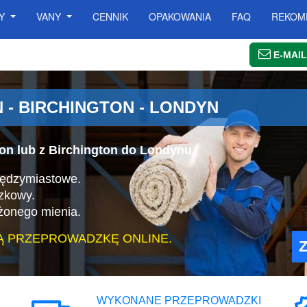
SY
VANY
CENNIK
OPAKOWANIA
FAQ
REKOM
E-MAIL
- BIRCHINGTON - LONDYN
on lub z Birchington do Londynu.
iędzymiastowe.
zkowy.
żonego mienia.
Ą PRZEPROWADZKĘ ONLINE.
WYKONANE PRZEPROWADZKI