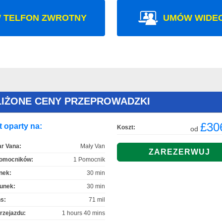
 TELFON ZWROTNY
UMÓW WIDE
LIŻONE CENY PRZEPROWADZKI
£30
 oparty na:
Koszt:
od
r Vana:
Mały Van
Pomocników:
1 Pomocnik
nek:
30 min
unek:
30 min
s:
71 mil
rzejazdu:
1 hours 40 mins