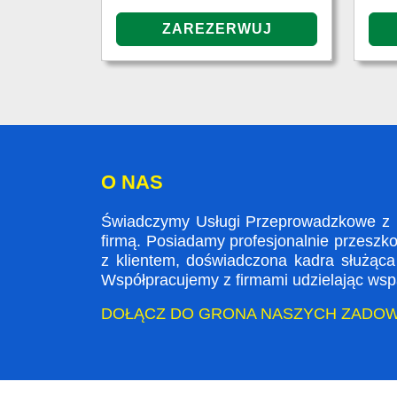
O NAS
Świadczymy Usługi Przeprowadzkowe z Lo
firmą. Posiadamy profesjonalnie przeszk
z klientem, doświadczona kadra służąc
Współpracujemy z firmami udzielając wspa
DOŁĄCZ DO GRONA NASZYCH ZADO