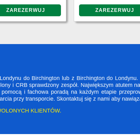
ndynu do Birchington lub z Birchington do Londynu.
olony i CRB sprawdzony zespół. Największym atutem nasz
a pomocą i fachowa poradą na każdym etapie przepro
rcia przy transporcie. Skontaktuj się z nami aby nawią
WOLONYCH KLIENTÓW.