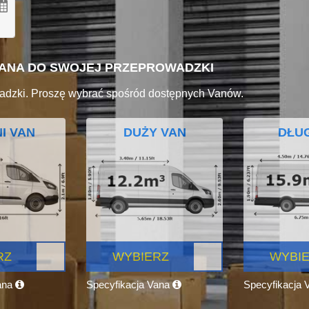
VANA DO SWOJEJ PRZEPROWADZKI
adzki. Proszę wybrać spośród dostępnych Vanów.
I VAN
DUŻY VAN
DŁUG
RZ
WYBIERZ
WYBI
ana
Specyfikacja Vana
Specyfikacja