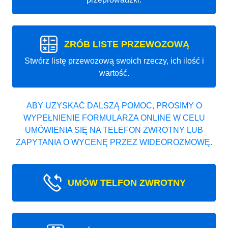
ZRÓB LISTE PRZEWOZOWĄ
Stwórz listę przewozową swoich rzeczy, ich ilość i
wartość.
ABY UZYSKAĆ DALSZĄ POMOC, PROSIMY O
WYPEŁNIENIE FORMULARZA ONLINE W CELU
UMÓWIENIA SIĘ NA TELEFON ZWROTNY LUB
ZAPYTANIA O WYCENĘ PRZEZ WIDEOROZMOWĘ.
UMÓW TELFON ZWROTNY