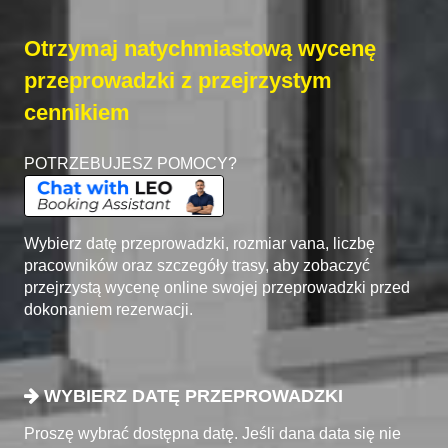
Otrzymaj natychmiastową wycenę
przeprowadzki z przejrzystym
cennikiem
POTRZEBUJESZ POMOCY?
Wybierz datę przeprowadzki, rozmiar vana, liczbę
pracowników oraz szczegóły trasy, aby zobaczyć
przejrzystą wycenę online swojej przeprowadzki przed
dokonaniem rezerwacji.
WYBIERZ DATĘ PRZEPROWADZKI
Proszę wybrać dostępna datę. Jeśli dana data się nie