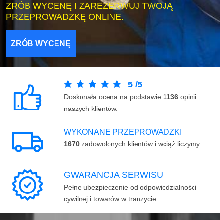
ZRÓB WYCENĘ I ZAREZERWUJ TWOJĄ
PRZEPROWADZKĘ ONLINE.
ZRÓB WYCENĘ
5
/
5
Doskonała ocena na podstawie
1136
opinii
naszych klientów.
WYKONANE PRZEPROWADZKI
1670
zadowolonych klientów i wciąż liczymy.
GWARANCJA SERWISU
Pełne ubezpieczenie od odpowiedzialności
cywilnej i towarów w tranzycie.