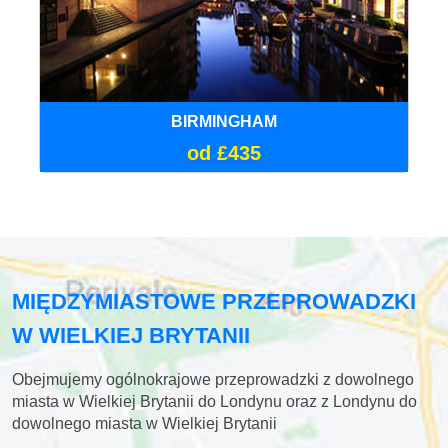
BIRMINGHAM
od £435
MIĘDZYMIASTOWE PRZEPROWADZKI
W WIELKIEJ BRYTANII
Obejmujemy ogólnokrajowe przeprowadzki z dowolnego
miasta w Wielkiej Brytanii do Londynu oraz z Londynu do
dowolnego miasta w Wielkiej Brytanii