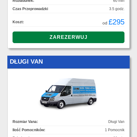
Rozładunek:
60 min
Czas Przeprowadzki
3.5 godz.
£295
Koszt:
od
DŁUGI VAN
Rozmiar Vana:
Długi Van
Ilość Pomocników:
1 Pomocnik