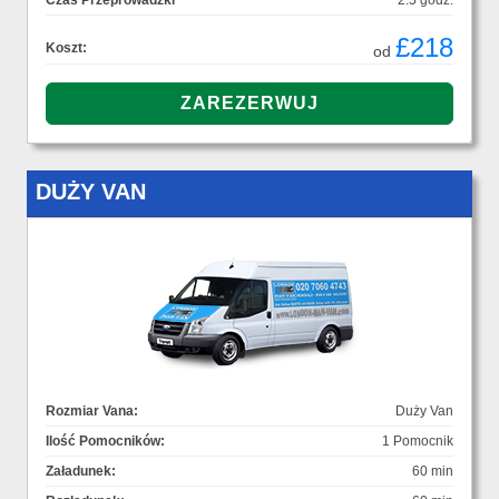
Czas Przeprowadzki
2.5 godz.
£218
Koszt:
od
DUŻY VAN
Rozmiar Vana:
Duży Van
Ilość Pomocników:
1 Pomocnik
Załadunek:
60 min