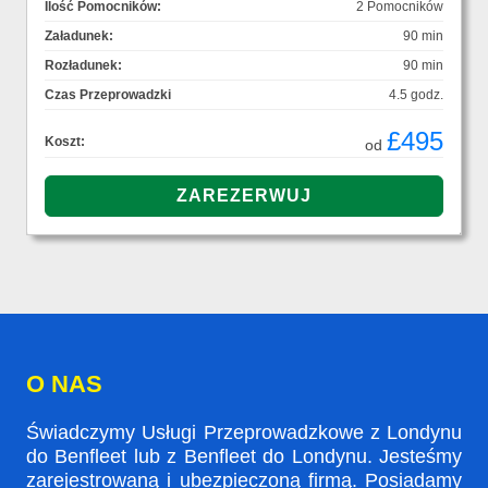
Ilość Pomocników:
2 Pomocników
Załadunek:
90 min
Rozładunek:
90 min
Czas Przeprowadzki
4.5 godz.
£495
Koszt:
od
O NAS
Świadczymy Usługi Przeprowadzkowe z Londynu
do Benfleet lub z Benfleet do Londynu. Jesteśmy
zarejestrowaną i ubezpieczoną firmą. Posiadamy