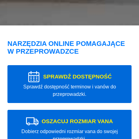
NARZĘDZIA ONLINE POMAGAJĄCE
W PRZEPROWADZCE
SPRAWDŹ DOSTĘPNOŚĆ
Sprawdź dostępność terminow i vanów do
przeprowadzki.
OSZACUJ ROZMIAR VANA
Dobierz odpowiedni rozmiar vana do swojej
przeprowadzki.