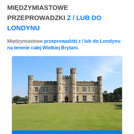
MIĘDZYMIASTOWE
PRZEPROWADZKI
Z / LUB DO
LONDYNU
Międzymiastowe
przeprowadzki z / lub do Londynu
na terenie całej Wielkiej Brytani.