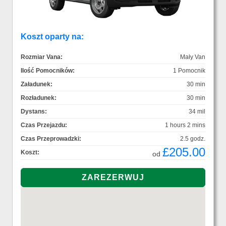
Koszt oparty na:
Rozmiar Vana:
Mały Van
Ilość Pomocników:
1 Pomocnik
Załadunek:
30 min
Rozładunek:
30 min
Dystans:
34 mil
Czas Przejazdu:
1 hours 2 mins
Czas Przeprowadzki:
2.5 godz.
£205.00
Koszt:
od