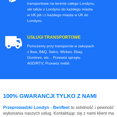
transportowe na terenie całego Londynu,
ale także z Londynu do każdego miasta
w UK jak i z każdego miasta w UK do
Londynu.
USŁUGI TRANSPORTOWE
Pomożemy przy transporcie w zakupach
z Ikea, B&Q, Selco, Wickes, Ebay,
Gumtree, etc... Przewóz sprzętu
AGD/RTV, Przewóz mebli.
100% GWARANCJI TYLKO Z NAMI
Przeprowadzki Londyn - Benfleet
to solidność i pewność
wykonania naszych usług. Kontaktując się z nami klient ma