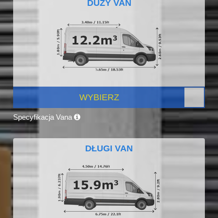
DUŻY VAN
WYBIERZ
Specyfikacja Vana
DŁUGI VAN