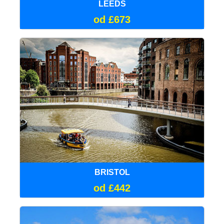
LEEDS
od £673
BRISTOL
od £442