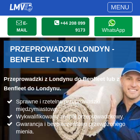
MENU
E-
+44 208 099
MAIL
9173
WhatsApp
PRZEPROWADZKI LONDYN -
BENFLEET - LONDYN
Przeprowadzki z Londynu do Benfleet lub z
Benfleet do Londynu.
Sprawne i rzetelne przeprowadzki
międzymiastowe.
Wykwalifikowany zespół przeprowadzkowy.
Gwarancja i bezpieczeństwo przewożonego
mienia.