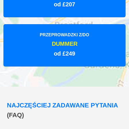
od £207
PRZEPROWADZKI Z/DO
DUMMER
od £249
NAJCZĘŚCIEJ ZADAWANE PYTANIA
(FAQ)