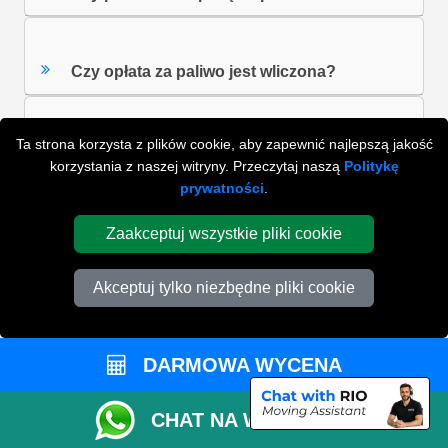
Czy opłata za paliwo jest wliczona?
Ta strona korzysta z plików cookie, aby zapewnić najlepszą jakość
Czy spodziewacie się opóźnień?
korzystania z naszej witryny. Przeczytaj naszą
Politykę
prywatności
.
Co to jest lista przewozowa?
Zaakceptuj wszystkie pliki cookie
Akceptuj tylko niezbędne pliki cookie
ZOBACZ WSZYSTKIE FAQ'S
DARMOWA WYCENA
WYSZUKAJ W NAJCZĘŚCIEJ ZADAWANYCH
CHAT NA WHATSAPP
PYTANIACH