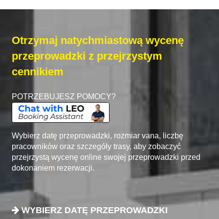
Otrzymaj natychmiastową wycenę
przeprowadzki z przejrzystym
cennikiem
POTRZEBUJESZ POMOCY?
Wybierz datę przeprowadzki, rozmiar vana, liczbę
pracowników oraz szczegóły trasy, aby zobaczyć
przejrzystą wycenę online swojej przeprowadzki przed
dokonaniem rezerwacji.
WYBIERZ DATĘ PRZEPROWADZKI