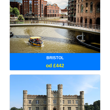
BRISTOL
od £442