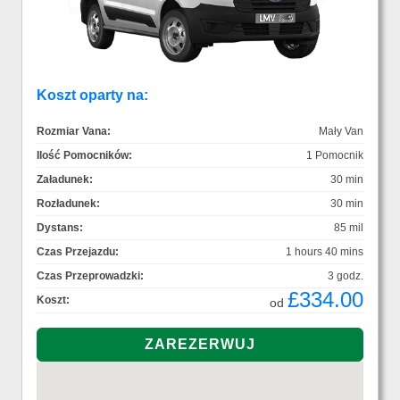
Koszt oparty na:
Rozmiar Vana:
Mały Van
Ilość Pomocników:
1 Pomocnik
Załadunek:
30 min
Rozładunek:
30 min
Dystans:
85 mil
Czas Przejazdu:
1 hours 40 mins
Czas Przeprowadzki:
3 godz.
£334.00
Koszt:
od