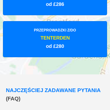
od £286
PRZEPROWADZKI Z/DO
TENTERDEN
od £280
NAJCZĘŚCIEJ ZADAWANE PYTANIA
(FAQ)