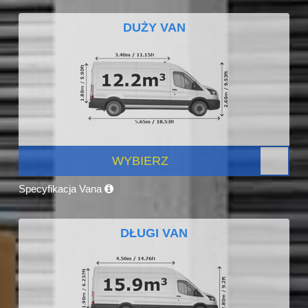
DUŻY VAN
WYBIERZ
Specyfikacja Vana
DŁUGI VAN