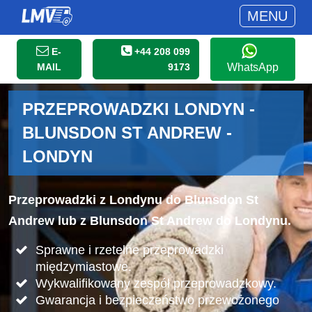
MENU
E-
+44 208 099
MAIL
9173
WhatsApp
PRZEPROWADZKI LONDYN -
BLUNSDON ST ANDREW -
LONDYN
Przeprowadzki z Londynu do Blunsdon St
Andrew lub z Blunsdon St Andrew do Londynu.
Sprawne i rzetelne przeprowadzki
międzymiastowe.
Wykwalifikowany zespół przeprowadzkowy.
Gwarancja i bezpieczeństwo przewożonego