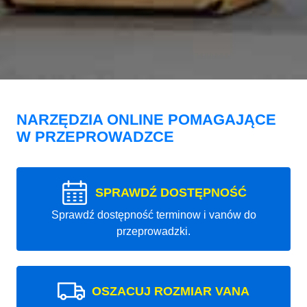
NARZĘDZIA ONLINE POMAGAJĄCE
W PRZEPROWADZCE
SPRAWDŹ DOSTĘPNOŚĆ
Sprawdź dostępność terminow i vanów do
przeprowadzki.
OSZACUJ ROZMIAR VANA