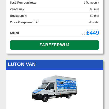
Ilość Pomocników:
1 Pomocnik
Załadunek:
60 min
Rozładunek:
60 min
Czas Przeprowadzki
4 godz.
£449
Koszt:
od
LUTON VAN