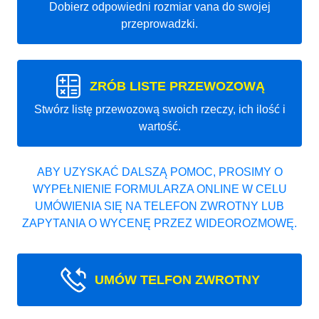
Dobierz odpowiedni rozmiar vana do swojej
przeprowadzki.
ZRÓB LISTE PRZEWOZOWĄ
Stwórz listę przewozową swoich rzeczy, ich ilość i
wartość.
ABY UZYSKAĆ DALSZĄ POMOC, PROSIMY O
WYPEŁNIENIE FORMULARZA ONLINE W CELU
UMÓWIENIA SIĘ NA TELEFON ZWROTNY LUB
ZAPYTANIA O WYCENĘ PRZEZ WIDEOROZMOWĘ.
UMÓW TELFON ZWROTNY