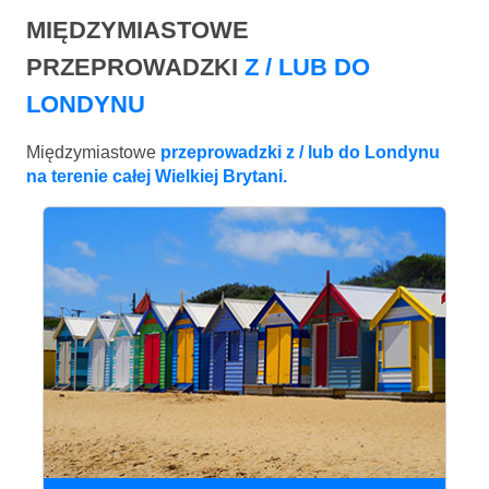
MIĘDZYMIASTOWE
PRZEPROWADZKI
Z / LUB DO
LONDYNU
Międzymiastowe
przeprowadzki z / lub do Londynu
na terenie całej Wielkiej Brytani.