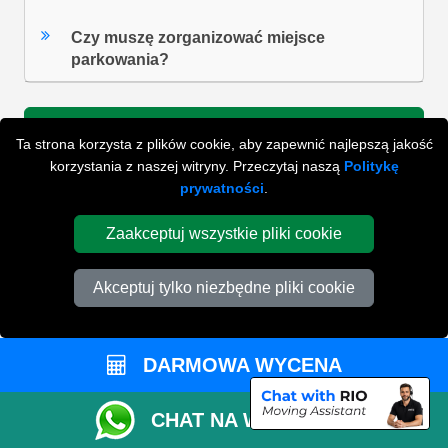
Czy muszę zorganizować miejsce
parkowania?
ZOBACZ WSZYSTKIE FAQ'S
Ta strona korzysta z plików cookie, aby zapewnić najlepszą jakość
korzystania z naszej witryny. Przeczytaj naszą
Politykę
prywatności
.
WYSZUKAJ W NAJCZĘŚCIEJ ZADAWANYCH
Zaakceptuj wszystkie pliki cookie
PYTANIACH
Akceptuj tylko niezbędne pliki cookie
ZACZNIJ WPISYWAĆ SWOJE PYTANIE I WYBIERZ Z
PONIŻSZYCH WYNIKÓW
DARMOWA WYCENA
CHAT NA WHATSAPP