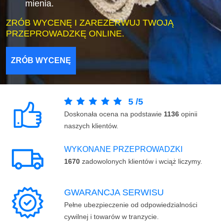
mienia.
ZRÓB WYCENĘ I ZAREZERWUJ TWOJĄ
PRZEPROWADZKĘ ONLINE.
ZRÓB WYCENĘ
5
/
5
Doskonała ocena na podstawie
1136
opinii
naszych klientów.
WYKONANE PRZEPROWADZKI
1670
zadowolonych klientów i wciąż liczymy.
GWARANCJA SERWISU
Pełne ubezpieczenie od odpowiedzialności
cywilnej i towarów w tranzycie.