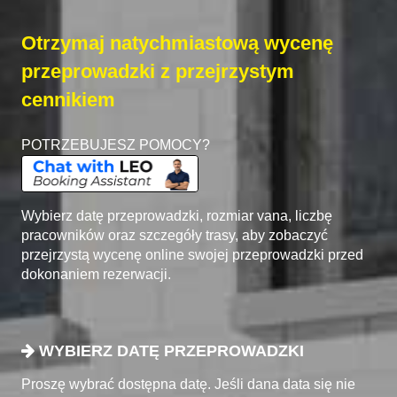
Otrzymaj natychmiastową wycenę
przeprowadzki z przejrzystym
cennikiem
POTRZEBUJESZ POMOCY?
Wybierz datę przeprowadzki, rozmiar vana, liczbę
pracowników oraz szczegóły trasy, aby zobaczyć
przejrzystą wycenę online swojej przeprowadzki przed
dokonaniem rezerwacji.
WYBIERZ DATĘ PRZEPROWADZKI
Proszę wybrać dostępna datę. Jeśli dana data się nie