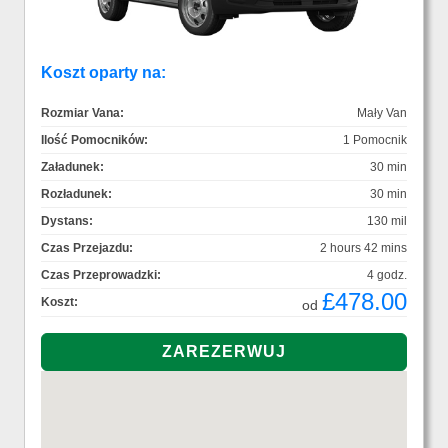
Koszt oparty na:
Rozmiar Vana:
Mały Van
Ilość Pomocników:
1 Pomocnik
Załadunek:
30 min
Rozładunek:
30 min
Dystans:
130 mil
Czas Przejazdu:
2 hours 42 mins
Czas Przeprowadzki:
4 godz.
£478.00
Koszt:
od