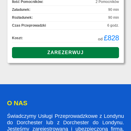
Ilość Pomocników:
2 Pomocników
Załadunek:
90 min
Rozładunek:
90 min
Czas Przeprowadzki
6 godz.
£828
Koszt:
od
O NAS
Świadczymy Usługi Przeprowadzkowe z Londynu
do Dorchester lub z Dorchester do Londynu.
Jesteśmy zarejestrowaną i ubezpieczoną firmą.