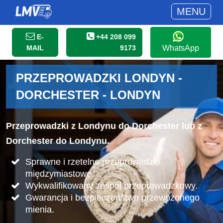
MENU
E-
+44 208 099
MAIL
9173
WhatsApp
PRZEPROWADZKI LONDYN -
DORCHESTER - LONDYN
Przeprowadzki z Londynu do Dorchester lub z
Dorchester do Londynu.
Sprawne i rzetelne przeprowadzki
międzymiastowe.
Wykwalifikowany zespół przeprowadzkowy.
Gwarancja i bezpieczeństwo przewożonego
mienia.