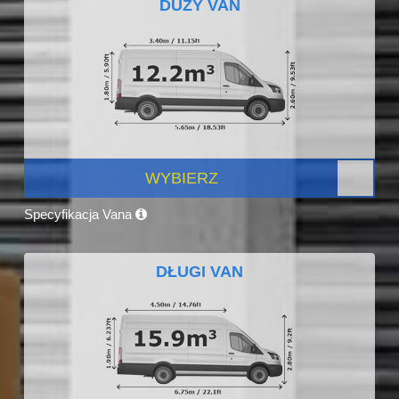
DUŻY VAN
WYBIERZ
Specyfikacja Vana
DŁUGI VAN