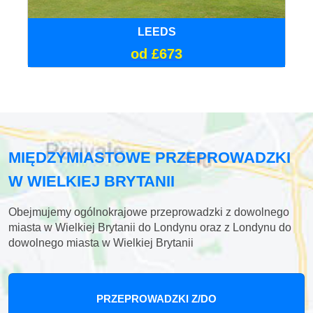
LEEDS
od £673
MIĘDZYMIASTOWE PRZEPROWADZKI
W WIELKIEJ BRYTANII
Obejmujemy ogólnokrajowe przeprowadzki z dowolnego
miasta w Wielkiej Brytanii do Londynu oraz z Londynu do
dowolnego miasta w Wielkiej Brytanii
PRZEPROWADZKI Z/DO