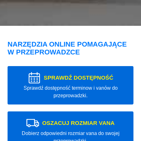
NARZĘDZIA ONLINE POMAGAJĄCE
W PRZEPROWADZCE
SPRAWDŹ DOSTĘPNOŚĆ
Sprawdź dostępność terminow i vanów do
przeprowadzki.
OSZACUJ ROZMIAR VANA
Dobierz odpowiedni rozmiar vana do swojej
przeprowadzki.