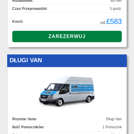
Rozładunek:
60 min
Czas Przeprowadzki
5 godz.
£583
Koszt:
od
DŁUGI VAN
Rozmiar Vana:
Długi Van
Ilość Pomocników:
1 Pomocnik