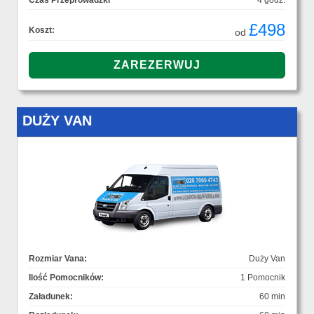
Czas Przeprowadzki
4 godz.
£498
Koszt:
od
DUŻY VAN
Rozmiar Vana:
Duży Van
Ilość Pomocników:
1 Pomocnik
Załadunek:
60 min