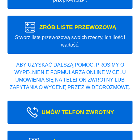
ZRÓB LISTE PRZEWOZOWĄ
Stwórz listę przewozową swoich rzeczy, ich ilość i
wartość.
ABY UZYSKAĆ DALSZĄ POMOC, PROSIMY O
WYPEŁNIENIE FORMULARZA ONLINE W CELU
UMÓWIENIA SIĘ NA TELEFON ZWROTNY LUB
ZAPYTANIA O WYCENĘ PRZEZ WIDEOROZMOWĘ.
UMÓW TELFON ZWROTNY