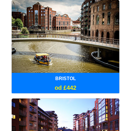
BRISTOL
od £442