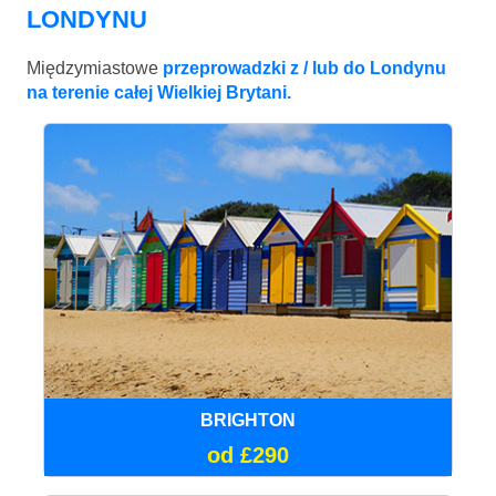
LONDYNU
Międzymiastowe
przeprowadzki z / lub do Londynu
na terenie całej Wielkiej Brytani.
BRIGHTON
od £290