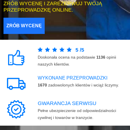
ZRÓB WYCENĘ I ZAREZERWUJ TWOJĄ
PRZEPROWADZKĘ ONLINE.
ZRÓB WYCENĘ
5
/
5
Doskonała ocena na podstawie
1136
opinii
naszych klientów.
WYKONANE PRZEPROWADZKI
1670
zadowolonych klientów i wciąż liczymy.
GWARANCJA SERWISU
Pełne ubezpieczenie od odpowiedzialności
cywilnej i towarów w tranzycie.