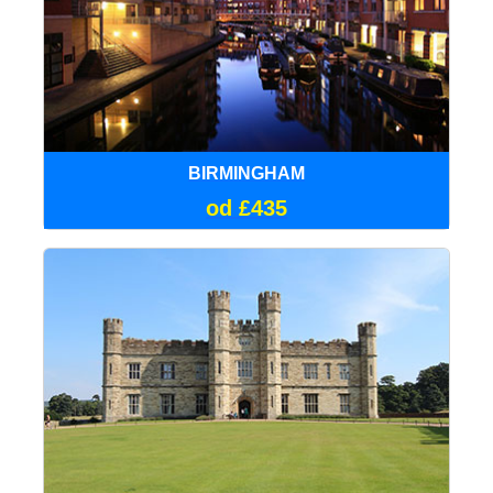
BIRMINGHAM
od £435