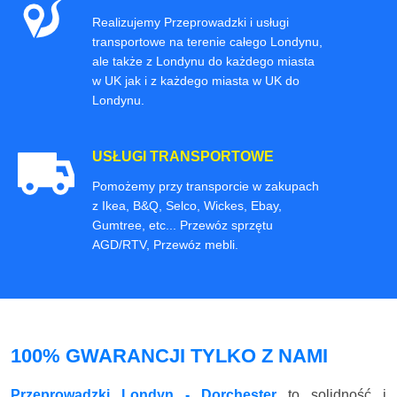
Realizujemy Przeprowadzki i usługi
transportowe na terenie całego Londynu,
ale także z Londynu do każdego miasta
w UK jak i z każdego miasta w UK do
Londynu.
USŁUGI TRANSPORTOWE
Pomożemy przy transporcie w zakupach
z Ikea, B&Q, Selco, Wickes, Ebay,
Gumtree, etc... Przewóz sprzętu
AGD/RTV, Przewóz mebli.
100% GWARANCJI TYLKO Z NAMI
Przeprowadzki Londyn - Dorchester
to solidność i