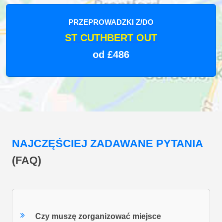
PRZEPROWADZKI Z/DO
ST CUTHBERT OUT
od £486
NAJCZĘŚCIEJ ZADAWANE PYTANIA
(FAQ)
Czy muszę zorganizować miejsce