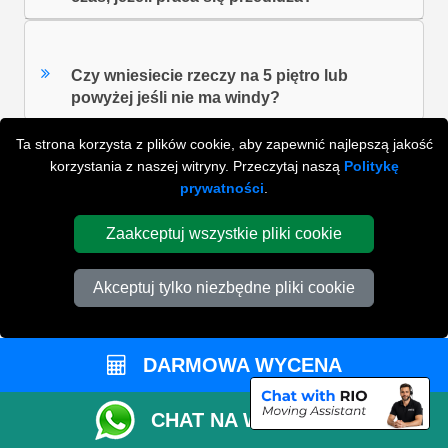
Czy wniesiecie rzeczy na 5 piętro lub
powyżej jeśli nie ma windy?
Ta strona korzysta z plików cookie, aby zapewnić najlepszą jakość
korzystania z naszej witryny. Przeczytaj naszą
Politykę
ZOBACZ WSZYSTKIE FAQ'S
prywatności
.
Zaakceptuj wszystkie pliki cookie
WYSZUKAJ W NAJCZĘŚCIEJ ZADAWANYCH
Akceptuj tylko niezbędne pliki cookie
PYTANIACH
DARMOWA WYCENA
ZACZNIJ WPISYWAĆ SWOJE PYTANIE I WYBIERZ Z
PONIŻSZYCH WYNIKÓW
CHAT NA WHATSAPP